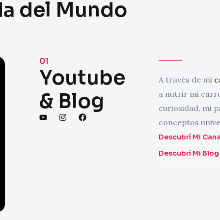
da del Mundo
01
Youtube
A través de mi
c
& Blog
a nutrir mi carr
curiosidad, mi p
Y
I
F
conceptos unive
o
n
a
u
s
c
Descubrí Mi Can
t
t
e
u
a
b
Descubrí Mi Blog
b
g
o
e
r
o
a
k
m