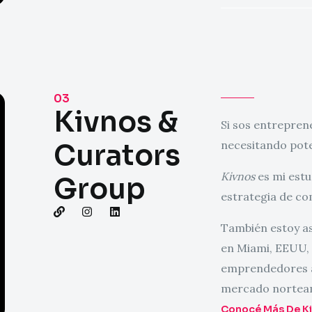
03
Kivnos &
Si sos entrepren
Curators
necesitando pote
Kivnos
es mi estu
Group
estrategia de co
L
I
L
i
n
i
También estoy a
n
s
n
k
t
k
en Miami, EEUU,
a
e
g
d
emprendedores a 
r
i
mercado nortea
a
n
m
Conocé Más De Ki