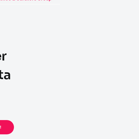
er
ta
!