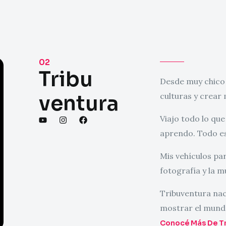
02
Tribu
Desde muy chico 
ventura
culturas y crear
Viajo todo lo qu
Y
I
F
o
n
a
aprendo. Todo e
u
s
c
t
t
e
u
a
b
Mis vehículos par
b
g
o
e
r
o
fotografía y la m
a
k
m
Tribuventura nac
mostrar el mund
Conocé Más De Tr