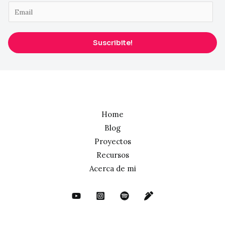
E
m
a
Suscribite!
i
l
*
Home
Blog
Proyectos
Recursos
Acerca de mi